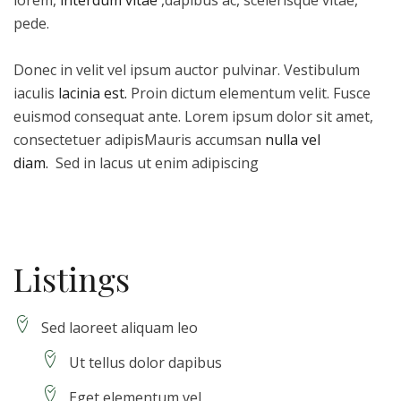
lorem,
interdum vitae
,dapibus ac, scelerisque vitae,
pede.
Donec in velit vel ipsum auctor pulvinar. Vestibulum
iaculis
lacinia est.
Proin dictum elementum velit. Fusce
euismod consequat ante. Lorem ipsum dolor sit amet,
consectetuer adipisMauris accumsan
nulla vel
diam.
Sed in lacus ut enim adipiscing
Listings
Sed laoreet aliquam leo
Ut tellus dolor dapibus
Eget elementum vel