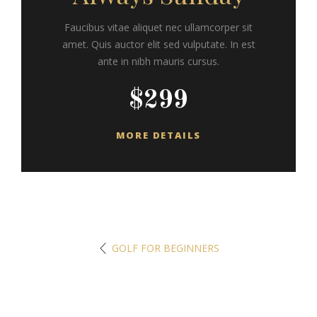
Faucibus vitae aliquet nec ullamcorper sit
amet. Quis auctor elit sed vulputate. In est
ante in nibh mauris cursus.
$299
MORE DETAILS
GOLF FOR BEGINNERS