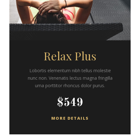
Relax Plus
Lobortis elementum nibh tellus molestie
nunc non. Venenatis lectus magna fringilla
urna porttitor rhoncus dolor purus.
$549
MORE DETAILS