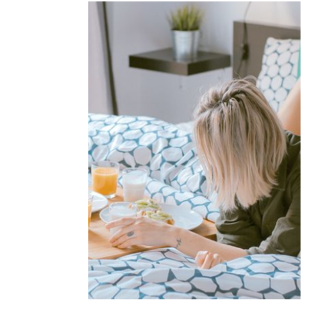
Offers &
Packages
Donec eget tellus non erat lacinia
fermentum. Donec in velit vel ipsum
auctor pulvinar.
EXPLORE MORE