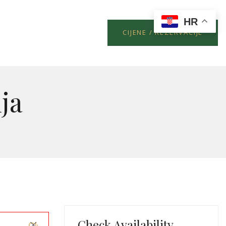
HR
CIJENE / REZERVACIJE
ja
Check Availability
Close