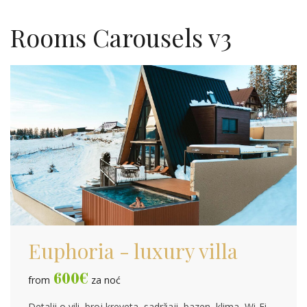
Rooms Carousels v3
Euphoria - luxury villa
600
€
from
za noć
Detalji o vili, broj kreveta, sadržaji, bazen, klima, Wi-Fi