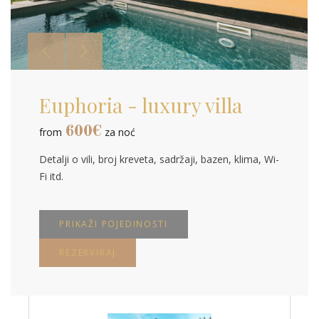
Euphoria - luxury villa
600
€
from
za noć
Detalji o vili, broj kreveta, sadržaji, bazen, klima, Wi-
Fi itd.
PRIKAŽI POJEDINOSTI
REZERVIRAJ