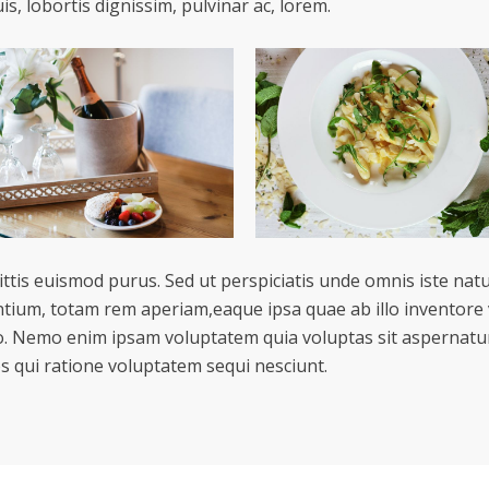
is, lobortis dignissim, pulvinar ac, lorem.
ttis euismod purus. Sed ut perspiciatis unde omnis iste natu
um, totam rem aperiam,eaque ipsa quae ab illo inventore ve
o. Nemo enim ipsam voluptatem quia voluptas sit aspernatur 
 qui ratione voluptatem sequi nesciunt.