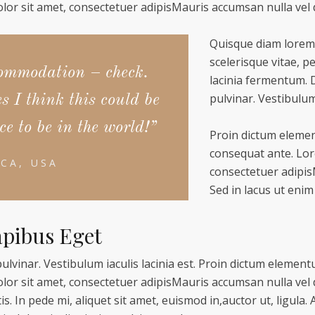
or sit amet, consectetuer adipisMauris accumsan nulla vel 
Quisque diam lorem,
scelerisque vitae, p
ommodation – check.
lacinia fermentum. D
pulvinar. Vestibulum 
s I think this could be
ce to be in the world!”
Proin dictum elemen
consequat ante. Lor
CA, USA
consectetuer adipis
Sed in lacus ut enim 
apibus Eget
pulvinar. Vestibulum iaculis lacinia est. Proin dictum elemen
or sit amet, consectetuer adipisMauris accumsan nulla vel d
is. In pede mi, aliquet sit amet, euismod in,auctor ut, ligula