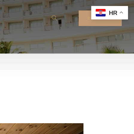
HR
BOOK NOW
IO