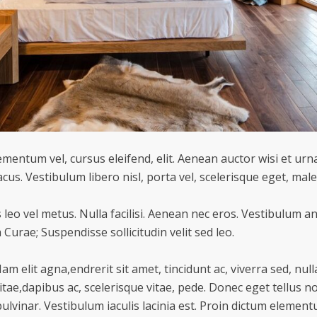
ementum vel, cursus eleifend, elit. Aenean auctor wisi et urn
acus. Vestibulum libero nisl, porta vel, scelerisque eget, mal
leo vel metus. Nulla facilisi. Aenean nec eros. Vestibulum an
 Curae; Suspendisse sollicitudin velit sed leo.
 elit agna,endrerit sit amet, tincidunt ac, viverra sed, nul
ae,dapibus ac, scelerisque vitae, pede. Donec eget tellus n
pulvinar. Vestibulum iaculis lacinia est. Proin dictum elemen