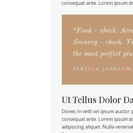
consequat ante. Lorem ipsum dol
“Food – check. Acc
Scenery – check. Ye
the most perfect pla
REBECCA JOHNSON,
Ut Tellus Dolor D
Donec in velit vel ipsum auctor 
consequat ante. Lorem ipsum dol
adipiscing aliquet. Nulla venenat